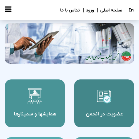
En |
صفحه اصلی |
ورود |
تماس با ما
revious
Next
عضویت در انجمن
همایشها و سمینارها