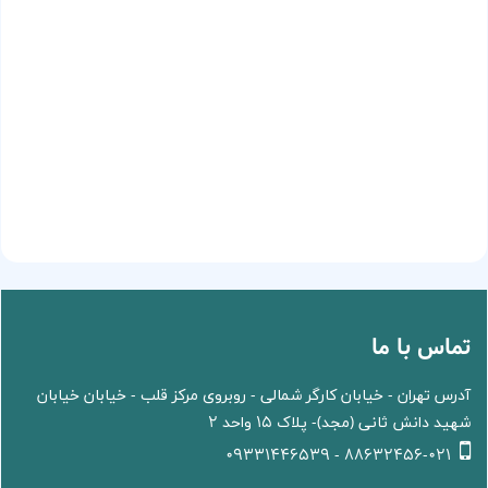
تماس با ما
آدرس تهران - خیابان کارگر شمالی - روبروی مرکز قلب - خیابان خیابان
شهید دانش ثانی (مجد)- پلاک 15 واحد 2
88632456-021 - 09331446539